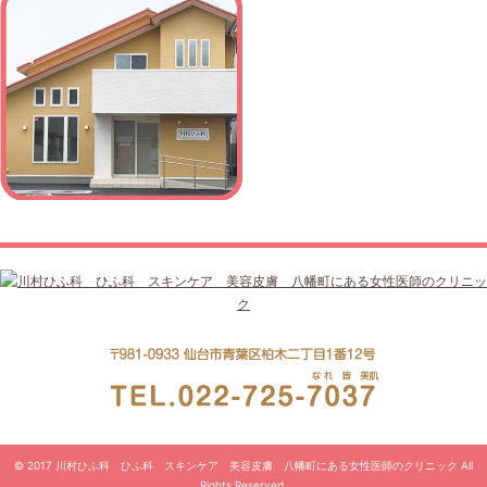
© 2017 川村ひふ科 ひふ科 スキンケア 美容皮膚 八幡町にある女性医師のクリニック All
Rights Reserved.