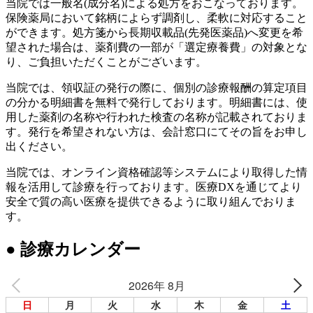
当院では一般名(成分名)による処方をおこなっております。
保険薬局において銘柄によらず調剤し、柔軟に対応すること
ができます。処方箋から長期収載品(先発医薬品)へ変更を希
望された場合は、薬剤費の一部が「選定療養費」の対象とな
り、ご負担いただくことがございます。
当院では、領収証の発行の際に、個別の診療報酬の算定項目
の分かる明細書を無料で発行しております。明細書には、使
用した薬剤の名称や行われた検査の名称が記載されておりま
す。発行を希望されない方は、会計窓口にてその旨をお申し
出ください。
当院では、オンライン資格確認等システムにより取得した情
報を活用して診療を行っております。医療DXを通じてより
安全で質の高い医療を提供できるように取り組んでおりま
す。
● 診療カレンダー
2026年 8月
日
月
火
水
木
金
土